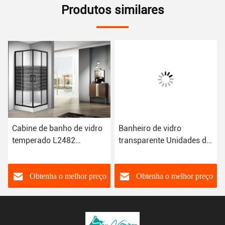
Produtos similares
Cabine de banho de vidro
Banheiro de vidro
temperado L2482
transparente Unidades de
900×900×2050mm de
chuveiro Recinto LBS7817
grau sanitário
900×900×1940mm
Obtenha o melhor preço
Obtenha o melhor preço