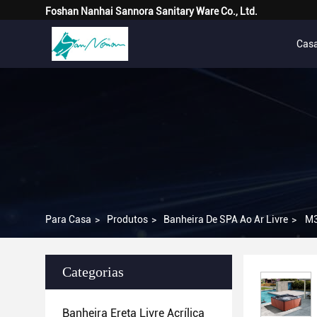
Foshan Nanhai Sannora Sanitary Ware Co., Ltd.
Cas
Para Casa
>
Produtos
>
Banheira De SPA Ao Ar Livre
>
M3
Categorias
Banheira Ereta Livre Acrílica