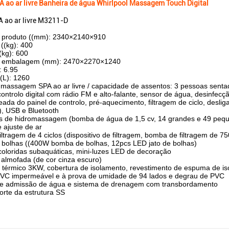
 ao ar livre Banheira de água Whirlpool Massagem Touch Digital
 ao ar livre M3211-D
 produto ((mm): 2340×2140×910
 ((kg): 400
(kg): 600
 embalagem (mm): 2470×2270×1240
 6.95
(L): 1260
 massagem SPA ao ar livre / capacidade de assentos: 3 pessoas senta
ontrolo digital com rádio FM e alto-falante, sensor de água, desinfec
ada do painel de controlo, pré-aquecimento, filtragem de ciclo, des
), USB e Bluetooth
 de hidromassagem (bomba de água de 1,5 cv, 14 grandes e 49 pequ
e ajuste de ar
iltragem de 4 ciclos (dispositivo de filtragem, bomba de filtragem de 7
 bolhas ((400W bomba de bolhas, 12pcs LED jato de bolhas)
coloridas subaquáticas, mini-luzes LED de decoração
almofada (de cor cinza escuro)
 térmico 3KW, cobertura de isolamento, revestimento de espuma de i
PVC impermeável e à prova de umidade de 94 lados e degrau de PVC
e admissão de água e sistema de drenagem com transbordamento
orte da estrutura SS