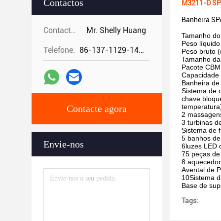
Contactos
M3211-D SPA
Banheira SPA
Contactos:
Mr. Shelly Huang
Tamanho do
Peso líquido
Telefone:
86-137-1129-1448
Peso bruto (
Tamanho da
Pacote CBM:
Capacidade 
Banheira de
Sistema de c
chave bloque
temperatura
Contacte agora
2 massagens
3 turbinas d
Sistema de f
5 banhos de
Envie-nos
6luzes LED 
75 peças de 
8 aquecedor
Avental de 
10Sistema d
Base de sup
Tags: