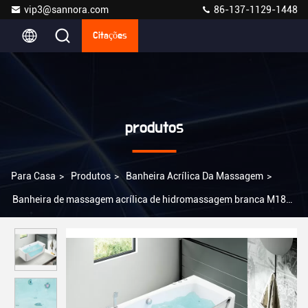
vip3@sannora.com
86-137-1129-1448
Citações
produtos
Para Casa
>
Produtos
>
Banheira Acrílica Da Massagem
>
Banheira de massagem acrílica de hidromassagem branca M1822
de grau sanitário puro