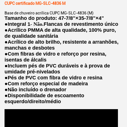
CUPC certificado MG-SLC-4836 M
Base de chuveiro acrílica CUPC MG-SLC-4836 (M)
Tamanho do produto: 47-7/8"×35-7/8"×4"
●
Integral 1
- Não.
Flancas de revestimento único
●
Acrílico PMMA de alta qualidade, 100% puro,
de qualidade sanitária
●
Acrílico de alto brilho, resistente a arranhões,
manchas e desbotes
●
Com fibras de vidro e reforço por resina,
isentas de álcalis
●
Incluem pés de PVC duráveis e à prova de
umidade pré-nivelados
●
Pés de PVC com fibra de vidro e resina
●
Com reforço especial de madeira
●
Não incluído o drenador
●
Disponibilidade de escoamento
esquerdo/direito/médio