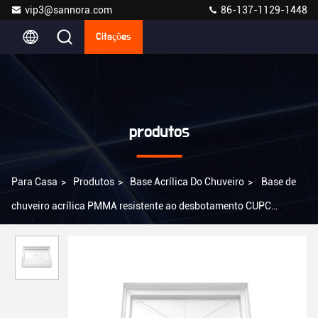
vip3@sannora.com
86-137-1129-1448
Citações
produtos
Para Casa
>
Produtos
>
Base Acrílica Do Chuveiro
>
Base de
chuveiro acrílica PMMA resistente ao desbotamento CUPC
certificado MG-SLC-4836 M